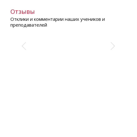
Отзывы
Отклики и комментарии наших учеников и
преподавателей
Неоценимое знание второго
Следующий
иностранного языка,
изумительные
познавательные встречи,
расширяющие горизонты.
Вы очень классные,
продолжайте творить чудеса
*^.^*